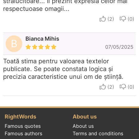
stralucitoare... Ii prezint expresia celor mai
respectuoase omagii...
I apreciate
I do
Bianca Mihis
B
07/05/2025
Toată stima pentru valoarea textelor
publicate. Se poate constata logica și
precizia caracteristice unui om de știință.
I apreciate
I do
RightWords
About us
Famous quotes
About us
Famous authors
Terms and conditions