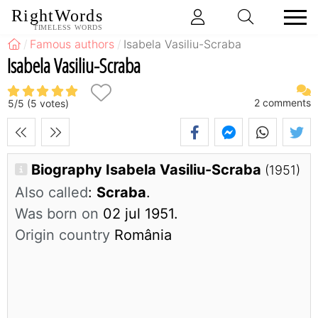
RightWords
TIMELESS WORDS
Famous authors
Isabela Vasiliu-Scraba
Isabela Vasiliu-Scraba
2
comments
5
/
5
(
5
votes)
Biography Isabela Vasiliu-Scraba
(1951)
Also called
:
Scraba
.
Was born on
02 jul 1951.
Origin country
România